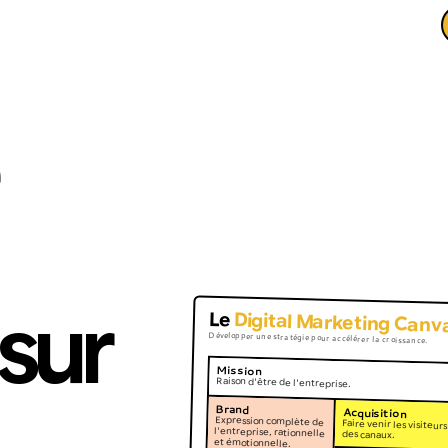
sur
Le
Digital Marketing Canv
Développer une stratégie pour accélérer la croissance.
Mission
Raison d'être de l'entreprise.
Brand
Acquisition
Expression complète de
l'entreprise, rationnelle
Faire venir les visiteurs
des canaux.
et émotionnelle.