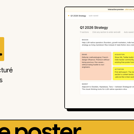
.
cturé
s
e poster.