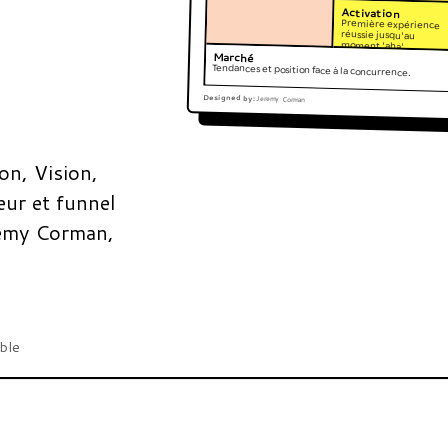
Activation
Première expérience
réussie jusqu'au
moment 'aha'.
Marché
Tendances et position face à la concurrence.
Designed by:
Jeremy Corman
on, Vision,
eur et funnel
remy Corman,
able