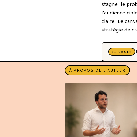
stagne, le pro
l'audience cibl
claire. Le canv
stratégie de c
11 CASES
À PROPOS DE L'AUTEUR