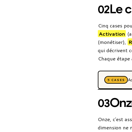
Le 
02
Cinq cases pou
Activation
(a
(monétiser),
R
qui décrivent c
Chaque étape a
Ac
5 CASES
Onz
03
Onze, c'est as
dimension ne m