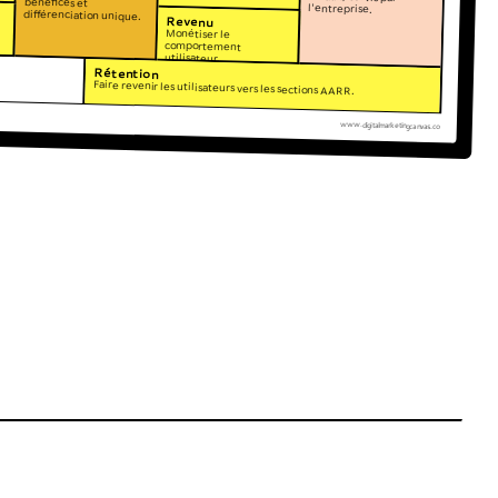
bénéfices et
l'entreprise.
différenciation unique.
Revenu
Monétiser le
comportement
utilisateur.
Rétention
Faire revenir les utilisateurs vers les sections AARR.
www.digitalmarketingcanvas.co