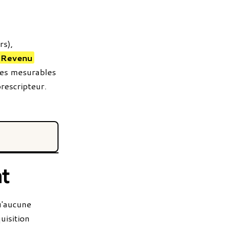
rs),
Revenu
pes mesurables
prescripteur.
t
u'aucune
uisition