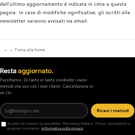
dell'ultimo aggiornamento è indicata in cima a questa
pagina. In caso di modifiche significative, gli iscritti alla
newsletter saranno avvisati via email.
← ← Torna alla home
Resta
aggiornato.
Facoltativo. Di tanto in tanto condivido i nuovi
metodi che uso con i miei clienti. Cancellazione in
un clic.
Email
Ricevi i metodi
Accetto di ricevere la newsletter Marketing Makers. Posso cancellarmi in
qualsiasi momento.
Informativa sulla privacy
.