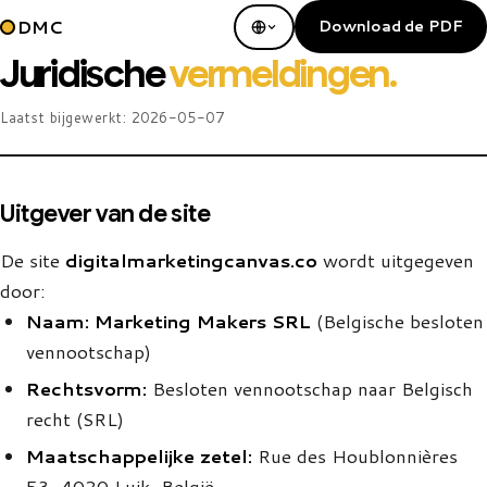
DMC
Download de PDF
Juridische
vermeldingen.
Laatst bijgewerkt:
2026-05-07
Uitgever van de site
De site
digitalmarketingcanvas.co
wordt uitgegeven
door:
Naam:
Marketing Makers SRL
(Belgische besloten
vennootschap)
Rechtsvorm:
Besloten vennootschap naar Belgisch
recht (SRL)
Maatschappelijke zetel:
Rue des Houblonnières
53, 4020 Luik, België