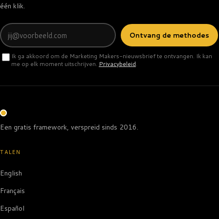
één klik.
E-mail
Ontvang de methodes
Ik ga akkoord om de Marketing Makers-nieuwsbrief te ontvangen. Ik kan
me op elk moment uitschrijven.
Privacybeleid
.
Een gratis framework, verspreid sinds 2016.
TALEN
English
Français
Español